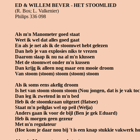
ED & WILLEM BEVER - HET STOOMLIED
(R. Bos; L. Valkenier)
Philips 336 098
Als m'n Manometer goed staat
Weet ik wel dat alles goed gaat
En als je net als ik de stoomwet hebt gelezen
Dan heb je van explosies niks te vrezen
Daarom slaap ik nu na al m'n klussen
Met de stoomwet onder m'n kussen
Dan krijg ik alleen nog maar een mooie droom
Van stoom (stoom) stoom (stoom) stoom
Als ik soms eens akelig droom
Is het van stoom stoom stoom (Nou jongen, dat is je vak toc
Dan leg ik zwetend in m'n bed
Heb ik de stoomkraan uitgezet (Hatsee)
Staat m'n peilglas wel op peil (Welja)
Anders gaan ik voor de bijl (Ben je gek Eduard)
Heb ik morgen geen gezeur
Met m'n regulateur
(Hoe kom je daar nou bij 't is een knap stukkie vakwerk h