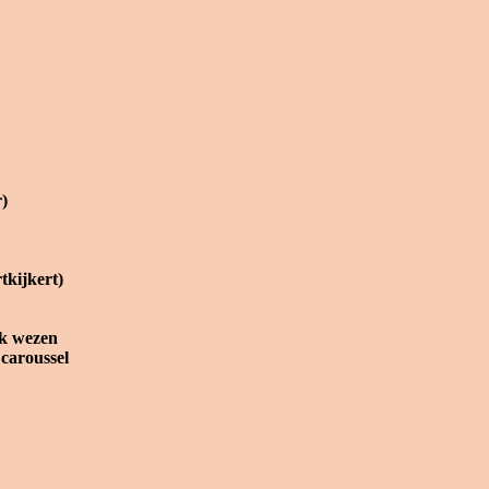
r)
tkijkert)
jk wezen
caroussel