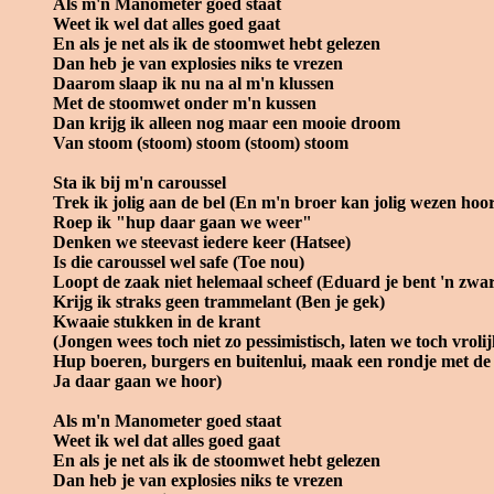
Als m'n Manometer goed staat
Weet ik wel dat alles goed gaat
En als je net als ik de stoomwet hebt gelezen
Dan heb je van explosies niks te vrezen
Daarom slaap ik nu na al m'n klussen
Met de stoomwet onder m'n kussen
Dan krijg ik alleen nog maar een mooie droom
Van stoom (stoom) stoom (stoom) stoom
Sta ik bij m'n caroussel
Trek ik jolig aan de bel (En m'n broer kan jolig wezen hoo
Roep ik "hup daar gaan we weer"
Denken we steevast iedere keer (Hatsee)
Is die caroussel wel safe (Toe nou)
Loopt de zaak niet helemaal scheef (Eduard je bent 'n zwar
Krijg ik straks geen trammelant (Ben je gek)
Kwaaie stukken in de krant
(Jongen wees toch niet zo pessimistisch, laten we toch vroli
Hup boeren, burgers en buitenlui, maak een rondje met de 
Ja daar gaan we hoor)
Als m'n Manometer goed staat
Weet ik wel dat alles goed gaat
En als je net als ik de stoomwet hebt gelezen
Dan heb je van explosies niks te vrezen