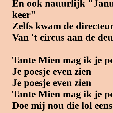
En ook nauurlijk "Janu
keer"
Zelfs kwam de directeu
Van 't circus aan de de
Tante Mien mag ik je po
Je poesje even zien
Je poesje even zien
Tante Mien mag ik je po
Doe mij nou die lol een