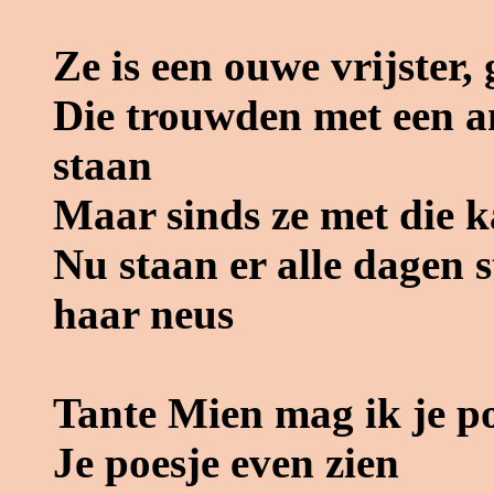
Ze is een ouwe vrijster
Die trouwden met een a
staan
Maar sinds ze met die ka
Nu staan er alle dagen
haar neus
Tante Mien mag ik je po
Je poesje even zien