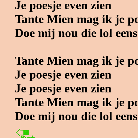
Je poesje even zien
Tante Mien mag ik je po
Doe mij nou die lol een
Tante Mien mag ik je po
Je poesje even zien
Je poesje even zien
Tante Mien mag ik je po
Doe mij nou die lol een