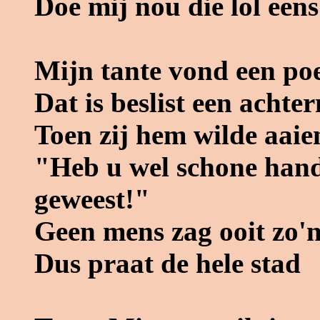
Doe mij nou die lol een
Mijn tante vond een po
Dat is beslist een achte
Toen zij hem wilde aaie
"Heb u wel schone hand
geweest!"
Geen mens zag ooit zo'n
Dus praat de hele stad